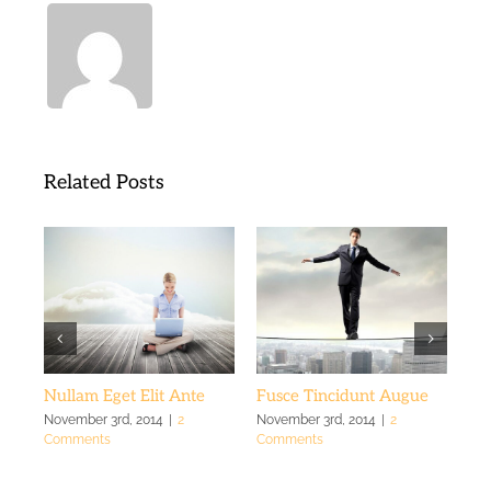
Related Posts
Nullam Eget Elit Ante
Fusce Tincidunt Augue
El
November 3rd, 2014
|
2
November 3rd, 2014
|
2
Nov
Comments
Comments
Co