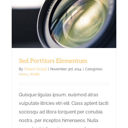
Sed Porttiors Elementum
By
Florent Giraud
|
November 3rd, 2014
|
Categories:
News
,
World
Quisque ligulas ipsum, euismod atras
vulputate iltricies etri elit. Class aptent taciti
sociosqu ad litora torquent per conubia
nostra, per inceptos himenaeos. Nulla