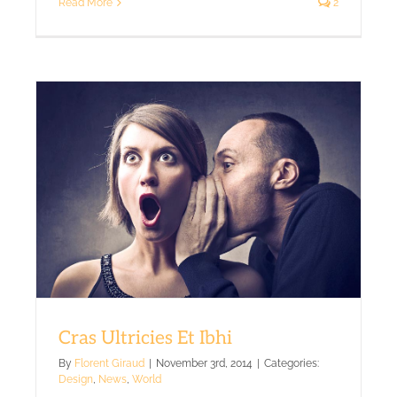
Read More
2
Cras Ultricies Et Ibhi
By
Florent Giraud
|
November 3rd, 2014
|
Categories:
Design
,
News
,
World