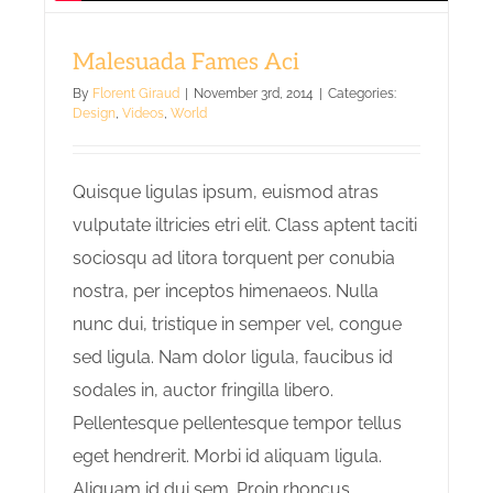
Malesuada Fames Aci
By
Florent Giraud
|
November 3rd, 2014
|
Categories:
Design
,
Videos
,
World
Quisque ligulas ipsum, euismod atras
vulputate iltricies etri elit. Class aptent taciti
sociosqu ad litora torquent per conubia
nostra, per inceptos himenaeos. Nulla
nunc dui, tristique in semper vel, congue
sed ligula. Nam dolor ligula, faucibus id
sodales in, auctor fringilla libero.
Pellentesque pellentesque tempor tellus
eget hendrerit. Morbi id aliquam ligula.
Aliquam id dui sem. Proin rhoncus